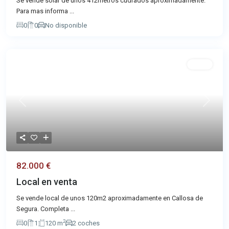
Se vende solar de unos 412metros cudrados aproximadamente.
Para mas informa
...
0
0
No disponible
Venta
Previous
Next
82.000 €
Local en venta
Se vende local de unos 120m2 aproximadamente en Callosa de
Segura. Completa
...
2
0
1
120 m
2 coches