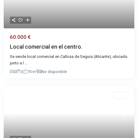
Previous
Next
60.000 €
Local comercial en el centro.
Se vende local comercial en Callosa de Segura (Alicante), ubicado
junto a l
...
2
0
0
70 m
No disponible
Venta
Previous
Next