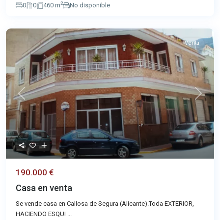
2
0
0
460 m
No disponible
Venta
Previous
Next
190.000 €
Casa en venta
Se vende casa en Callosa de Segura (Alicante).Toda EXTERIOR,
HACIENDO ESQUI
...